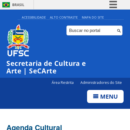
BRASIL
Simplifique!
ACESSIBILIDADE
ALTO CONTRASTE
MAPA DO SITE
Comunica BR
Participe
Acesso à informação
Legislação
Secretaria de Cultura e
Canais
Arte | SeCArte
Área Restrita
Administradores do Site
MENU
Agenda Cultural