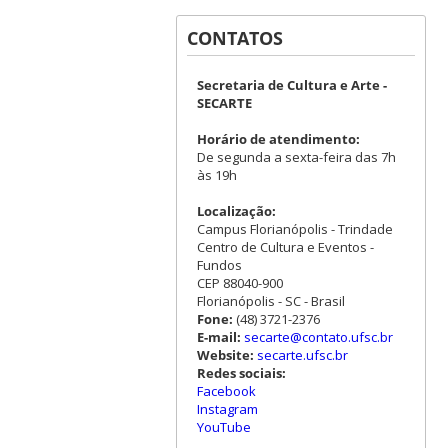
CONTATOS
Secretaria de Cultura e Arte -
SECARTE
Horário de atendimento:
De segunda a sexta-feira das 7h
às 19h
Localização:
Campus Florianópolis - Trindade
Centro de Cultura e Eventos -
Fundos
CEP 88040-900
Florianópolis - SC - Brasil
Fone:
(48) 3721-2376
E-mail:
secarte@contato.ufsc.br
Website:
secarte.ufsc.br
Redes sociais:
Facebook
Instagram
YouTube