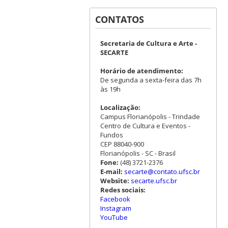
CONTATOS
Secretaria de Cultura e Arte -
SECARTE
Horário de atendimento:
De segunda a sexta-feira das 7h
às 19h
Localização:
Campus Florianópolis - Trindade
Centro de Cultura e Eventos -
Fundos
CEP 88040-900
Florianópolis - SC - Brasil
Fone:
(48) 3721-2376
E-mail:
secarte@contato.ufsc.br
Website:
secarte.ufsc.br
Redes sociais:
Facebook
Instagram
YouTube