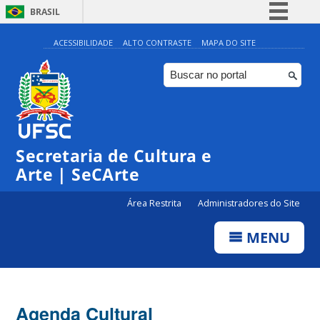
BRASIL
Simplifique!
ACESSIBILIDADE
ALTO CONTRASTE
MAPA DO SITE
Comunica BR
Participe
Acesso à informação
Legislação
Secretaria de Cultura e
Canais
Arte | SeCArte
Área Restrita
Administradores do Site
MENU
Agenda Cultural