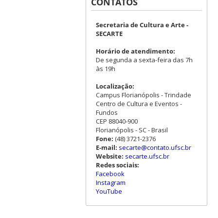
CONTATOS
Secretaria de Cultura e Arte -
SECARTE
Horário de atendimento:
De segunda a sexta-feira das 7h
às 19h
Localização:
Campus Florianópolis - Trindade
Centro de Cultura e Eventos -
Fundos
CEP 88040-900
Florianópolis - SC - Brasil
Fone:
(48) 3721-2376
E-mail:
secarte@contato.ufsc.br
Website:
secarte.ufsc.br
Redes sociais:
Facebook
Instagram
YouTube