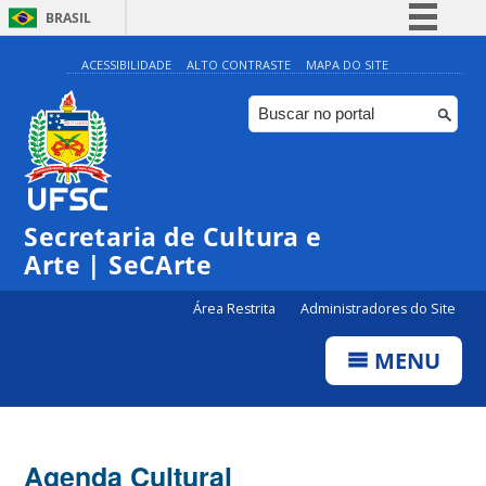
BRASIL
Simplifique!
ACESSIBILIDADE
ALTO CONTRASTE
MAPA DO SITE
Comunica BR
Participe
◤
Acesso à informação
0:00
Inscrições | Projeto 12:30
Legislação
Secretaria de Cultura e
1:00
Canais
Arte | SeCArte
2:00
Área Restrita
Administradores do Site
MENU
3:00
4:00
Agenda Cultural