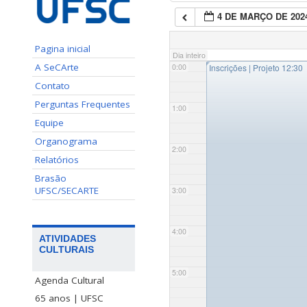
4 DE MARÇO DE 202
Pagina inicial
Dia inteiro
◤
A SeCArte
0:00
Inscrições | Projeto 12:30
Contato
Perguntas Frequentes
1:00
Equipe
Organograma
2:00
Relatórios
Brasão
UFSC/SECARTE
3:00
4:00
ATIVIDADES
CULTURAIS
5:00
Agenda Cultural
65 anos | UFSC