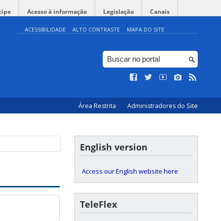
cipe
Acesso à informação
Legislação
Canais
ACESSIBILIDADE
ALTO CONTRASTE
MAPA DO SITE
Área Restrita
Administradores do Site
English version
Access our English website here
TeleFlex