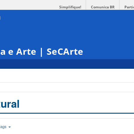
Simplifique!
Comunica BR
Parti
ra e Arte | SeCArte
ural
tags