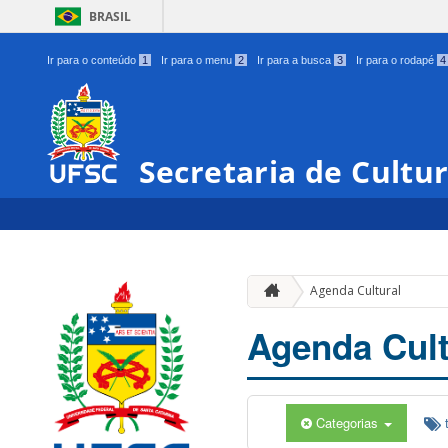
BRASIL
Ir para o conteúdo
1
Ir para o menu
2
Ir para a busca
3
Ir para o rodapé
4
Secretaria de Cultu
Agenda Cultural
Agenda Cult
Categorias