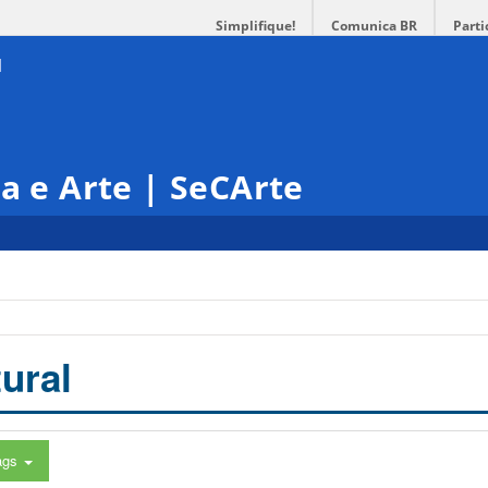
Simplifique!
Comunica BR
Parti
ra e Arte | SeCArte
ural
ags