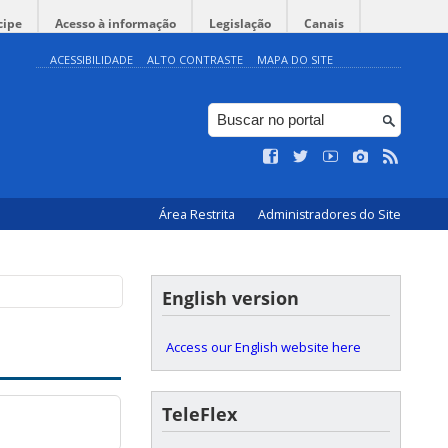
cipe
Acesso à informação
Legislação
Canais
ACESSIBILIDADE
ALTO CONTRASTE
MAPA DO SITE
Área Restrita
Administradores do Site
English version
Access our English website here
TeleFlex