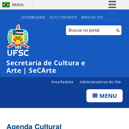
BRASIL
Simplifique!
ACESSIBILIDADE
ALTO CONTRASTE
MAPA DO SITE
Comunica BR
Participe
Acesso à informação
Legislação
Secretaria de Cultura e
Canais
Arte | SeCArte
Área Restrita
Administradores do Site
MENU
Agenda Cultural