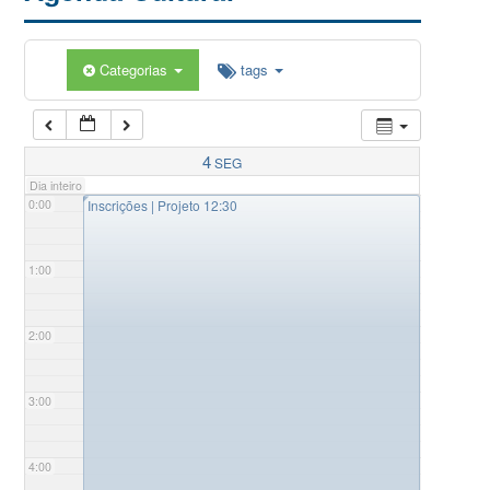
Categorias
tags
4
SEG
Dia inteiro
◤
0:00
Inscrições | Projeto 12:30
1:00
2:00
3:00
4:00