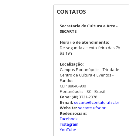
CONTATOS
Secretaria de Cultura e Arte -
SECARTE
Horário de atendimento:
De segunda a sexta-feira das 7h
às 19h
Localização:
Campus Florianópolis - Trindade
Centro de Cultura e Eventos -
Fundos
CEP 88040-900
Florianópolis - SC - Brasil
Fone:
(48) 3721-2376
E-mail:
secarte@contato.ufsc.br
Website:
secarte.ufsc.br
Redes sociais:
Facebook
Instagram
YouTube