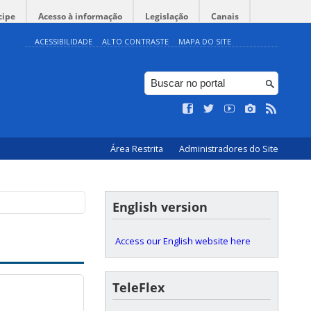
cipe
Acesso à informação
Legislação
Canais
ACESSIBILIDADE
ALTO CONTRASTE
MAPA DO SITE
Área Restrita
Administradores do Site
English version
Access our English website here
TeleFlex