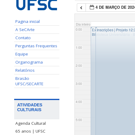
4 DE MARÇO DE 202
Pagina inicial
Dia inteiro
◤
◤
A SeCArte
0:00
Exposição | “Onde voam o
Inscrições | Projeto 12:
Biblioteca Universitária - 
Contato
Perguntas Frequentes
1:00
Equipe
Organograma
2:00
Relatórios
Brasão
UFSC/SECARTE
3:00
4:00
ATIVIDADES
CULTURAIS
5:00
Agenda Cultural
65 anos | UFSC