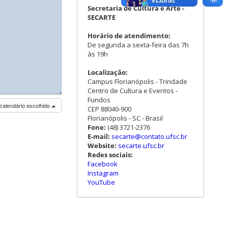
Secretaria de Cultura e Arte -
SECARTE
Horário de atendimento:
De segunda a sexta-feira das 7h
às 19h
Localização:
Campus Florianópolis - Trindade
Centro de Cultura e Eventos -
◢
◢
Fundos
calendário escolhido
CEP 88040-900
Florianópolis - SC - Brasil
Fone:
(48) 3721-2376
E-mail:
secarte@contato.ufsc.br
Website:
secarte.ufsc.br
Redes sociais:
Facebook
Instagram
YouTube