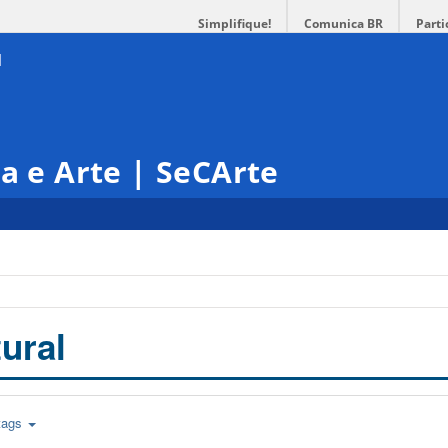
Simplifique!
Comunica BR
Parti
ra e Arte | SeCArte
ural
tags