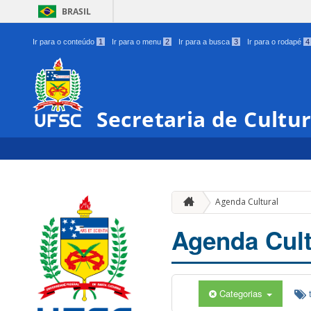
BRASIL
Ir para o conteúdo
1
Ir para o menu
2
Ir para a busca
3
Ir para o rodapé
4
Secretaria de Cultu
Agenda Cultural
Agenda Cult
Categorias