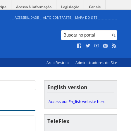
cipe
Acesso à informação
Legislação
Canais
ACESSIBILIDADE
ALTO CONTRASTE
MAPA DO SITE
Área Restrita
Administradores do Site
English version
Access our English website here
TeleFlex