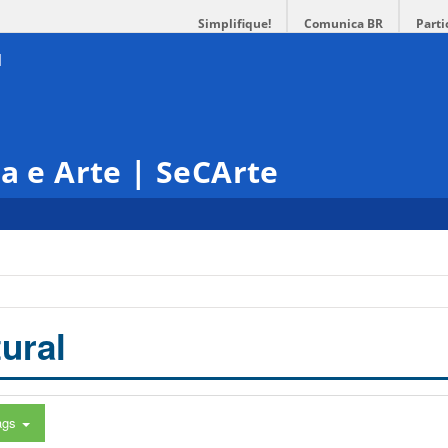
Simplifique!
Comunica BR
Parti
ra e Arte | SeCArte
ural
ags