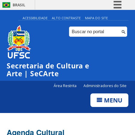
BRASIL
Simplifique!
ACESSIBILIDADE
ALTO CONTRASTE
MAPA DO SITE
Comunica BR
Participe
Acesso à informação
0:00
Legislação
Secretaria de Cultura e
1:00
Canais
Arte | SeCArte
2:00
Área Restrita
Administradores do Site
MENU
3:00
4:00
Agenda Cultural