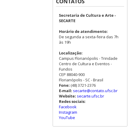
CONTATOS
Secretaria de Cultura e Arte -
SECARTE
Horário de atendimento:
De segunda a sexta-feira das 7h
às 19h
Localização:
Campus Florianópolis - Trindade
Centro de Cultura e Eventos -
Fundos
CEP 88040-900
Florianópolis - SC - Brasil
Fone:
(48) 3721-2376
E-mail:
secarte@contato.ufsc.br
Website:
secarte.ufsc.br
Redes sociais:
Facebook
Instagram
YouTube