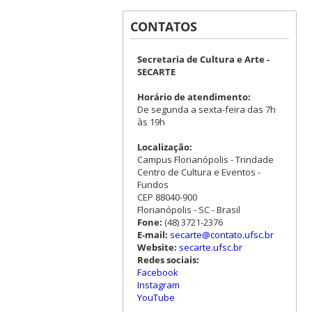
CONTATOS
Secretaria de Cultura e Arte -
SECARTE
Horário de atendimento:
De segunda a sexta-feira das 7h
às 19h
Localização:
Campus Florianópolis - Trindade
Centro de Cultura e Eventos -
Fundos
CEP 88040-900
Florianópolis - SC - Brasil
Fone:
(48) 3721-2376
E-mail:
secarte@contato.ufsc.br
Website:
secarte.ufsc.br
Redes sociais:
Facebook
Instagram
YouTube