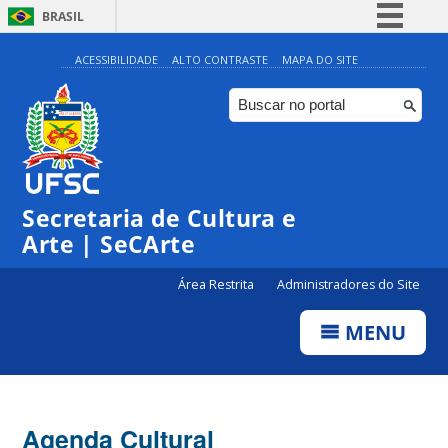
BRASIL
Simplifique!
ACESSIBILIDADE
ALTO CONTRASTE
MAPA DO SITE
Comunica BR
Participe
Acesso à informação
Legislação
Secretaria de Cultura e
Canais
Arte | SeCArte
Área Restrita
Administradores do Site
MENU
Agenda Cultural