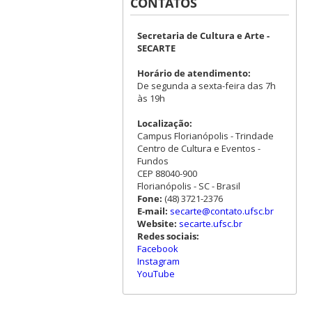
CONTATOS
Secretaria de Cultura e Arte -
SECARTE
Horário de atendimento:
De segunda a sexta-feira das 7h
às 19h
Localização:
Campus Florianópolis - Trindade
Centro de Cultura e Eventos -
Fundos
CEP 88040-900
Florianópolis - SC - Brasil
Fone:
(48) 3721-2376
E-mail:
secarte@contato.ufsc.br
Website:
secarte.ufsc.br
Redes sociais:
Facebook
Instagram
YouTube