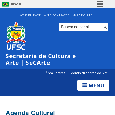
BRASIL
Simplifique!
ACESSIBILIDADE
ALTO CONTRASTE
MAPA DO SITE
Comunica BR
Participe
Acesso à informação
0:00
Legislação
Secretaria de Cultura e
1:00
Canais
Arte | SeCArte
2:00
Área Restrita
Administradores do Site
MENU
3:00
4:00
Agenda Cultural