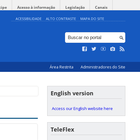
cipe
Acesso à informação
Legislação
Canais
ACESSIBILIDADE
ALTO CONTRASTE
MAPA DO SITE
Área Restrita
Administradores do Site
English version
Access our English website here
TeleFlex