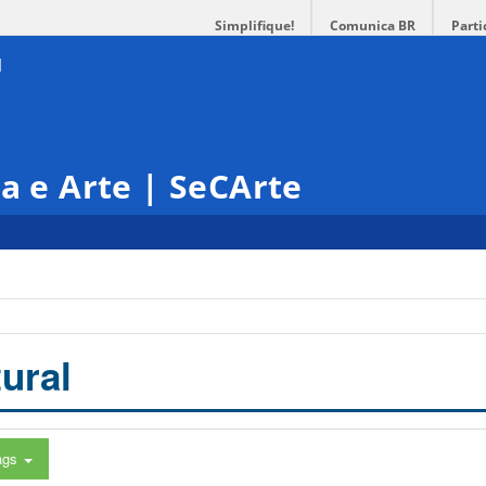
Simplifique!
Comunica BR
Parti
ra e Arte | SeCArte
ural
ags