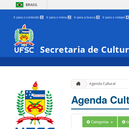
BRASIL
Ir para o conteúdo
1
Ir para o menu
2
Ir para a busca
3
Ir para o rodapé
4
Secretaria de Cultu
Agenda Cultural
Agenda Cult
Categorias
t