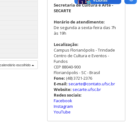
Secretaria de Cultura e Arte -
SECARTE
Horário de atendimento:
De segunda a sexta-feira das 7h
às 19h
Localização:
Campus Florianópolis - Trindade
Centro de Cultura e Eventos -
Fundos
calendário escolhido
CEP 88040-900
Florianópolis - SC - Brasil
Fone:
(48) 3721-2376
E-mail:
secarte@contato.ufsc.br
Website:
secarte.ufsc.br
Redes sociais:
Facebook
Instagram
YouTube