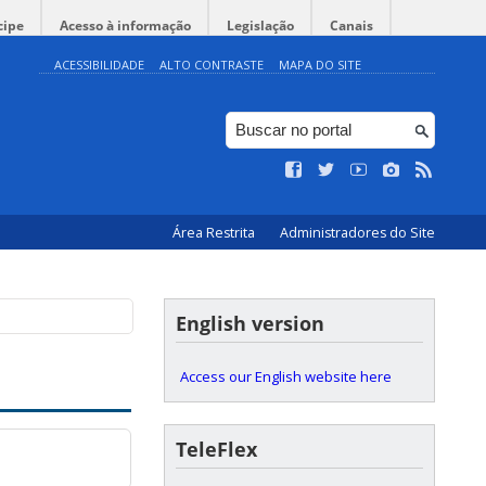
cipe
Acesso à informação
Legislação
Canais
ACESSIBILIDADE
ALTO CONTRASTE
MAPA DO SITE
Área Restrita
Administradores do Site
English version
Access our English website here
TeleFlex