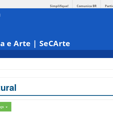
Simplifique!
Comunica BR
Parti
ra e Arte | SeCArte
ural
ags