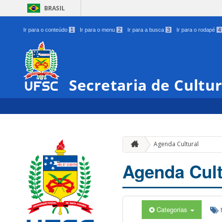
BRASIL
Ir para o conteúdo
1
Ir para o menu
2
Ir para a busca
3
Ir para o rodapé
4
Secretaria de Cultu
Agenda Cultural
Agenda Cult
Categorias