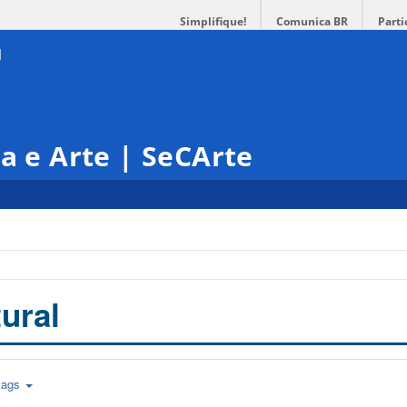
Simplifique!
Comunica BR
Parti
ra e Arte | SeCArte
ural
tags