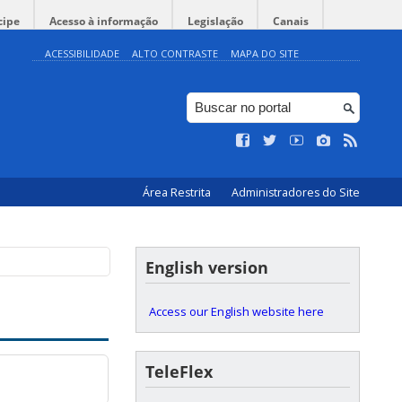
cipe
Acesso à informação
Legislação
Canais
ACESSIBILIDADE
ALTO CONTRASTE
MAPA DO SITE
Área Restrita
Administradores do Site
English version
Access our English website here
TeleFlex