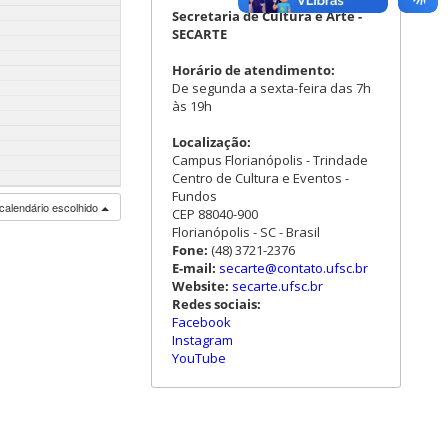
Secretaria de Cultura e Arte -
SECARTE
Horário de atendimento:
De segunda a sexta-feira das 7h
às 19h
Localização:
Campus Florianópolis - Trindade
Centro de Cultura e Eventos -
Fundos
calendário escolhido
CEP 88040-900
Florianópolis - SC - Brasil
Fone:
(48) 3721-2376
E-mail:
secarte@contato.ufsc.br
Website:
secarte.ufsc.br
Redes sociais:
Facebook
Instagram
YouTube