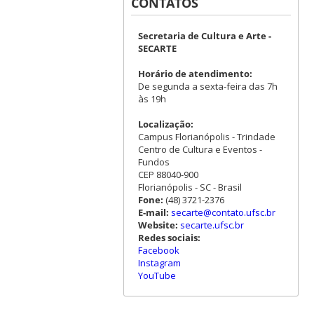
CONTATOS
Secretaria de Cultura e Arte -
SECARTE
Horário de atendimento:
De segunda a sexta-feira das 7h
às 19h
Localização:
Campus Florianópolis - Trindade
Centro de Cultura e Eventos -
Fundos
CEP 88040-900
Florianópolis - SC - Brasil
Fone:
(48) 3721-2376
E-mail:
secarte@contato.ufsc.br
Website:
secarte.ufsc.br
Redes sociais:
Facebook
Instagram
YouTube