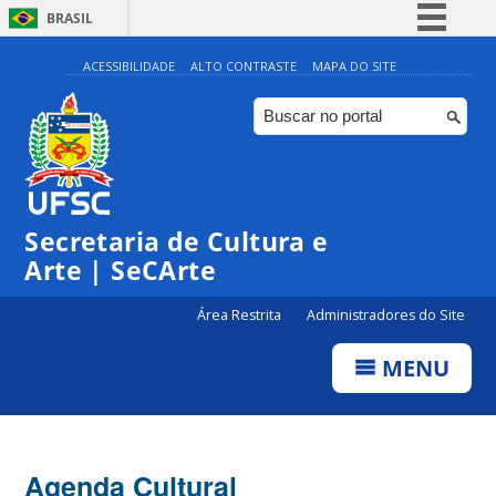
BRASIL
Simplifique!
ACESSIBILIDADE
ALTO CONTRASTE
MAPA DO SITE
Comunica BR
Participe
Acesso à informação
0:00
Legislação
Secretaria de Cultura e
1:00
Canais
Arte | SeCArte
2:00
Área Restrita
Administradores do Site
MENU
3:00
4:00
Agenda Cultural