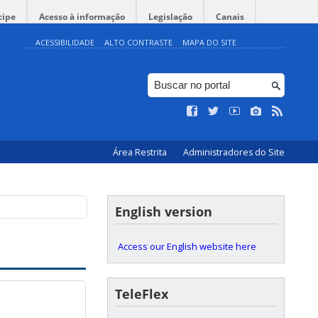
cipe
Acesso à informação
Legislação
Canais
ACESSIBILIDADE
ALTO CONTRASTE
MAPA DO SITE
Hall do Auditório |
Área Restrita
Administradores do Site
English version
Access our English website here
TeleFlex