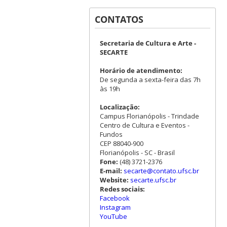
CONTATOS
Secretaria de Cultura e Arte -
SECARTE
Horário de atendimento:
De segunda a sexta-feira das 7h
às 19h
Localização:
Campus Florianópolis - Trindade
Centro de Cultura e Eventos -
Fundos
CEP 88040-900
Florianópolis - SC - Brasil
Fone:
(48) 3721-2376
E-mail:
secarte@contato.ufsc.br
Website:
secarte.ufsc.br
Redes sociais:
Facebook
Instagram
YouTube