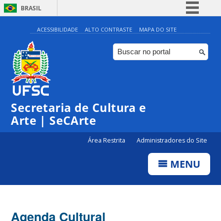
BRASIL
Simplifique!
ACESSIBILIDADE
ALTO CONTRASTE
MAPA DO SITE
Comunica BR
Participe
Acesso à informação
Legislação
Secretaria de Cultura e
Canais
Arte | SeCArte
Área Restrita
Administradores do Site
MENU
Agenda Cultural