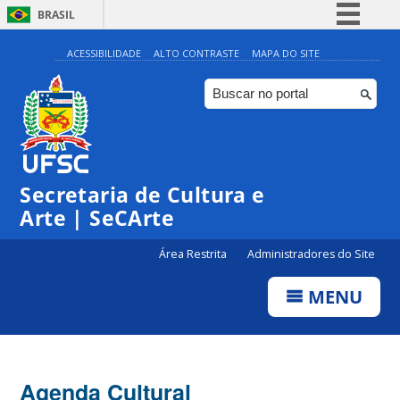
BRASIL
Simplifique!
ACESSIBILIDADE
ALTO CONTRASTE
MAPA DO SITE
Comunica BR
Participe
Acesso à informação
Legislação
Secretaria de Cultura e
Canais
Arte | SeCArte
Área Restrita
Administradores do Site
MENU
Agenda Cultural