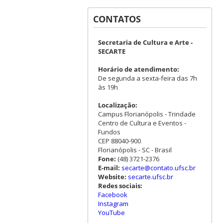
CONTATOS
Secretaria de Cultura e Arte -
SECARTE
Horário de atendimento:
De segunda a sexta-feira das 7h
às 19h
Localização:
Campus Florianópolis - Trindade
Centro de Cultura e Eventos -
Fundos
CEP 88040-900
Florianópolis - SC - Brasil
Fone:
(48) 3721-2376
E-mail:
secarte@contato.ufsc.br
Website:
secarte.ufsc.br
Redes sociais:
Facebook
Instagram
YouTube