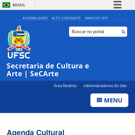
BRASIL
Simplifique!
ACESSIBILIDADE
ALTO CONTRASTE
MAPA DO SITE
Comunica BR
Participe
Acesso à informação
Legislação
Secretaria de Cultura e
Canais
Arte | SeCArte
Área Restrita
Administradores do Site
MENU
Agenda Cultural