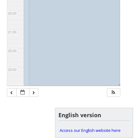
20:00
21:00
22:00
23:00
◢
◢
English version
Access our English website here