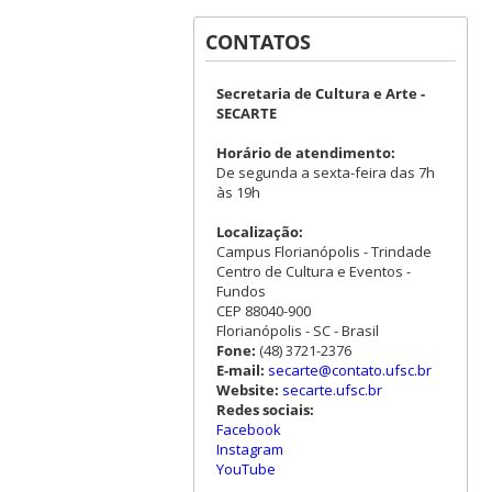
CONTATOS
Secretaria de Cultura e Arte -
SECARTE
Horário de atendimento:
De segunda a sexta-feira das 7h
às 19h
Localização:
Campus Florianópolis - Trindade
Centro de Cultura e Eventos -
Fundos
CEP 88040-900
Florianópolis - SC - Brasil
Fone:
(48) 3721-2376
E-mail:
secarte@contato.ufsc.br
Website:
secarte.ufsc.br
Redes sociais:
Facebook
Instagram
YouTube