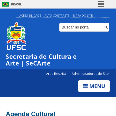
BRASIL
Simplifique!
ACESSIBILIDADE
ALTO CONTRASTE
MAPA DO SITE
Comunica BR
Participe
Acesso à informação
0:00
Legislação
Secretaria de Cultura e
1:00
Canais
Arte | SeCArte
2:00
Área Restrita
Administradores do Site
MENU
3:00
4:00
Agenda Cultural