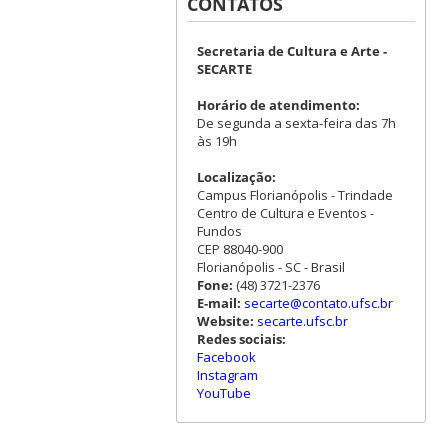
CONTATOS
Secretaria de Cultura e Arte -
SECARTE
Horário de atendimento:
De segunda a sexta-feira das 7h
às 19h
Localização:
Campus Florianópolis - Trindade
Centro de Cultura e Eventos -
Fundos
CEP 88040-900
Florianópolis - SC - Brasil
Fone:
(48) 3721-2376
E-mail:
secarte@contato.ufsc.br
Website:
secarte.ufsc.br
Redes sociais:
Facebook
Instagram
YouTube