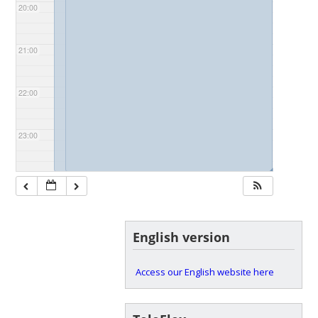
20:00
21:00
22:00
23:00
◢
◢
English version
Access our English website here