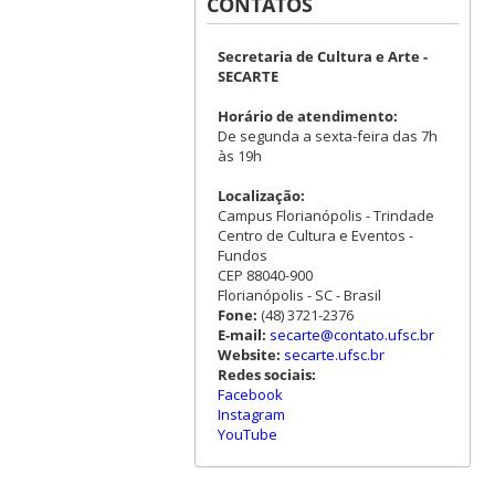
CONTATOS
Secretaria de Cultura e Arte -
SECARTE
Horário de atendimento:
De segunda a sexta-feira das 7h
às 19h
Localização:
Campus Florianópolis - Trindade
Centro de Cultura e Eventos -
Fundos
CEP 88040-900
Florianópolis - SC - Brasil
Fone:
(48) 3721-2376
E-mail:
secarte@contato.ufsc.br
Website:
secarte.ufsc.br
Redes sociais:
Facebook
Instagram
YouTube