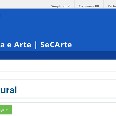
Simplifique!
Comunica BR
Parti
ra e Arte | SeCArte
ural
ags