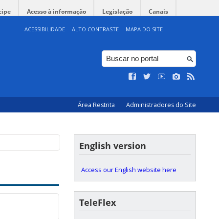
cipe
Acesso à informação
Legislação
Canais
ACESSIBILIDADE
ALTO CONTRASTE
MAPA DO SITE
Área Restrita
Administradores do Site
English version
Access our English website here
TeleFlex