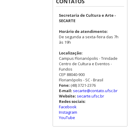
CONTATOS
Secretaria de Cultura e Arte -
SECARTE
Horário de atendimento:
De segunda a sexta-feira das 7h
às 19h
Localização:
Campus Florianópolis - Trindade
Centro de Cultura e Eventos -
Fundos
CEP 88040-900
Florianópolis - SC - Brasil
Fone:
(48) 3721-2376
E-mail:
secarte@contato.ufsc.br
Website:
secarte.ufsc.br
Redes sociais:
Facebook
Instagram
YouTube