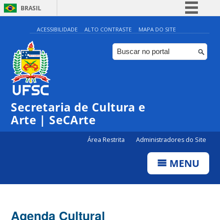
BRASIL
Simplifique!
ACESSIBILIDADE
ALTO CONTRASTE
MAPA DO SITE
Comunica BR
Participe
Acesso à informação
0:00
Legislação
Secretaria de Cultura e
1:00
Canais
Arte | SeCArte
2:00
Área Restrita
Administradores do Site
MENU
3:00
4:00
Agenda Cultural