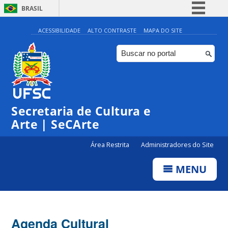
BRASIL
Simplifique!
ACESSIBILIDADE
ALTO CONTRASTE
MAPA DO SITE
Comunica BR
Participe
Acesso à informação
0:00
Legislação
Secretaria de Cultura e
1:00
Canais
Arte | SeCArte
2:00
Área Restrita
Administradores do Site
MENU
3:00
4:00
Agenda Cultural