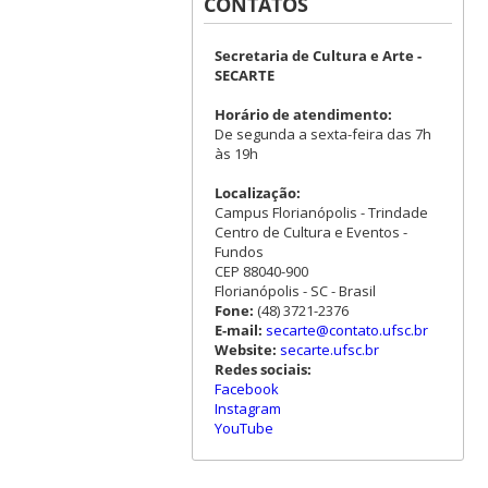
CONTATOS
Secretaria de Cultura e Arte -
SECARTE
Horário de atendimento:
De segunda a sexta-feira das 7h
às 19h
Localização:
Campus Florianópolis - Trindade
Centro de Cultura e Eventos -
Fundos
CEP 88040-900
Florianópolis - SC - Brasil
Fone:
(48) 3721-2376
E-mail:
secarte@contato.ufsc.br
Website:
secarte.ufsc.br
Redes sociais:
Facebook
Instagram
YouTube