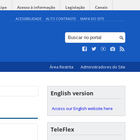
cipe
Acesso à informação
Legislação
Canais
ACESSIBILIDADE
ALTO CONTRASTE
MAPA DO SITE
Área Restrita
Administradores do Site
English version
Access our English website here
TeleFlex