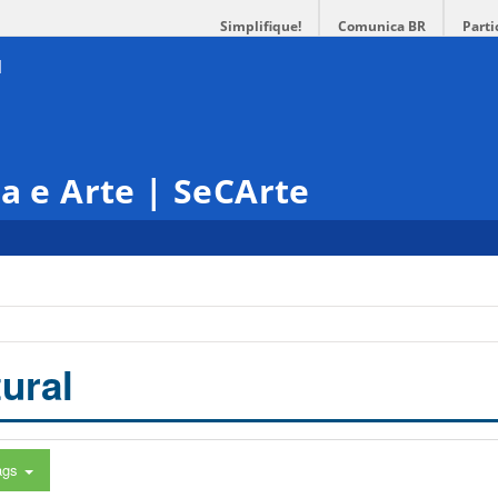
Simplifique!
Comunica BR
Parti
ra e Arte | SeCArte
ural
ags