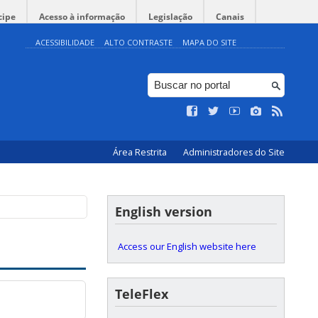
cipe
Acesso à informação
Legislação
Canais
ACESSIBILIDADE
ALTO CONTRASTE
MAPA DO SITE
Área Restrita
Administradores do Site
English version
Access our English website here
TeleFlex