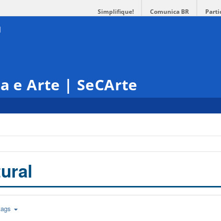
Simplifique!
Comunica BR
Parti
ra e Arte | SeCArte
ural
tags