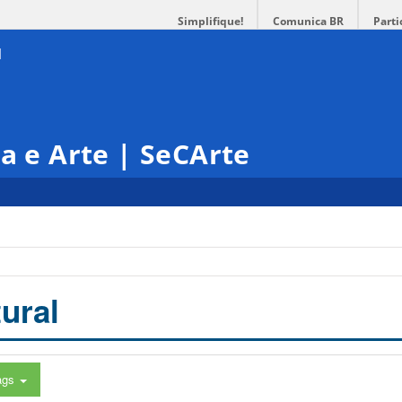
Simplifique!
Comunica BR
Parti
ra e Arte | SeCArte
ural
ags