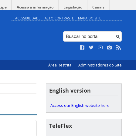
cipe
Acesso à informação
Legislação
Canais
ACESSIBILIDADE
ALTO CONTRASTE
MAPA DO SITE
Área Restrita
Administradores do Site
English version
Access our English website here
TeleFlex