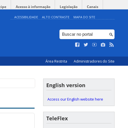
cipe
Acesso à informação
Legislação
Canais
ACESSIBILIDADE
ALTO CONTRASTE
MAPA DO SITE
Área Restrita
Administradores do Site
English version
Access our English website here
TeleFlex