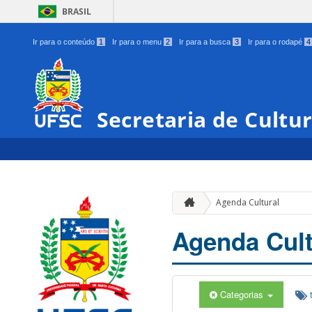
BRASIL
Ir para o conteúdo
1
Ir para o menu
2
Ir para a busca
3
Ir para o rodapé
4
Secretaria de Cultu
Agenda Cultural
Agenda Cult
Categorias