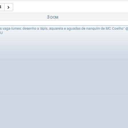
4
3
DOM
s vaga-lumes: desenho a lápis, aquarela e aguadas de nanquim de MC Coelho”
@
BU