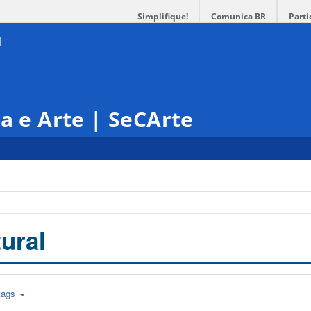
Simplifique!
Comunica BR
Parti
ra e Arte | SeCArte
ural
tags