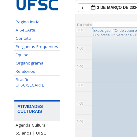
3 DE MARÇO DE 202
Pagina inicial
Dia inteiro
◤
A SeCArte
0:00
Exposição | “Onde voam o
Biblioteca Universitária - 
Contato
Perguntas Frequentes
1:00
Equipe
Organograma
2:00
Relatórios
Brasão
UFSC/SECARTE
3:00
4:00
ATIVIDADES
CULTURAIS
5:00
Agenda Cultural
65 anos | UFSC