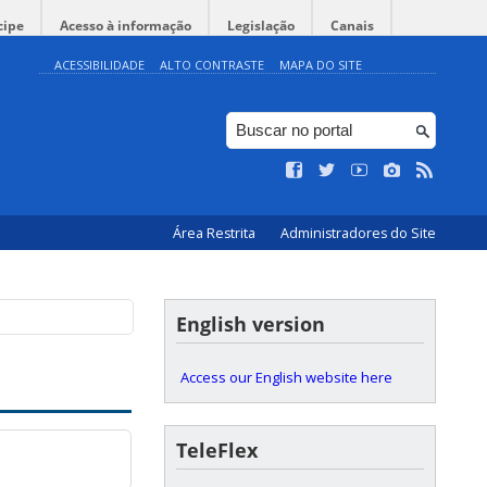
cipe
Acesso à informação
Legislação
Canais
ACESSIBILIDADE
ALTO CONTRASTE
MAPA DO SITE
Área Restrita
Administradores do Site
English version
Access our English website here
TeleFlex