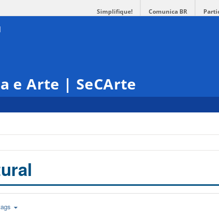
Simplifique!
Comunica BR
Parti
ra e Arte | SeCArte
ural
tags