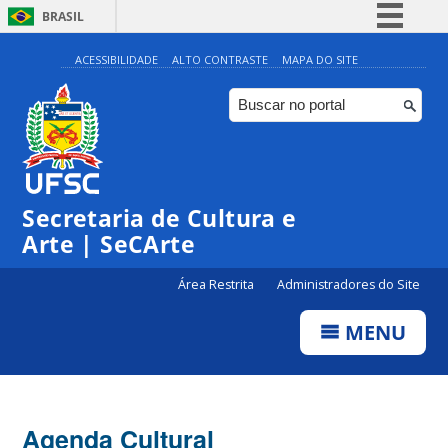
BRASIL
Simplifique!
ACESSIBILIDADE
ALTO CONTRASTE
MAPA DO SITE
Comunica BR
Participe
Acesso à informação
0:00
Legislação
Secretaria de Cultura e
1:00
Canais
Arte | SeCArte
2:00
Área Restrita
Administradores do Site
MENU
3:00
4:00
Agenda Cultural