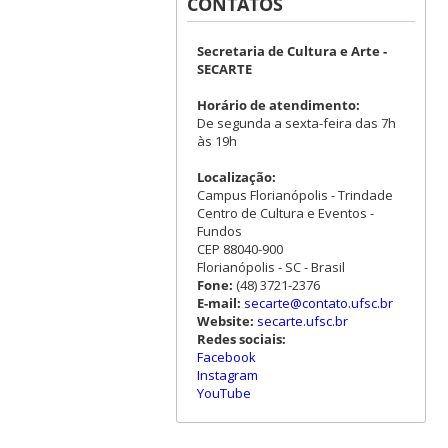
CONTATOS
Secretaria de Cultura e Arte -
SECARTE
Horário de atendimento:
De segunda a sexta-feira das 7h
às 19h
Localização:
Campus Florianópolis - Trindade
Centro de Cultura e Eventos -
Fundos
CEP 88040-900
Florianópolis - SC - Brasil
Fone:
(48) 3721-2376
E-mail:
secarte@contato.ufsc.br
Website:
secarte.ufsc.br
Redes sociais:
Facebook
Instagram
YouTube