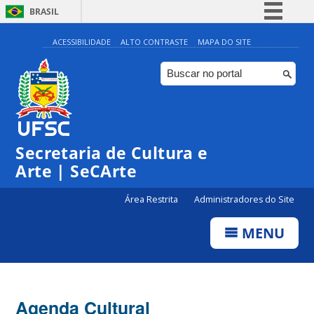
BRASIL
Simplifique!
ACESSIBILIDADE
ALTO CONTRASTE
MAPA DO SITE
Comunica BR
Participe
Acesso à informação
Legislação
Secretaria de Cultura e
Canais
Arte | SeCArte
Área Restrita
Administradores do Site
MENU
Agenda Cultural