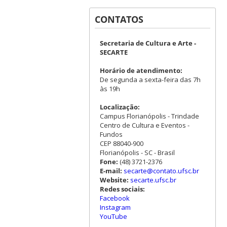
CONTATOS
Secretaria de Cultura e Arte -
SECARTE
Horário de atendimento:
De segunda a sexta-feira das 7h
às 19h
Localização:
Campus Florianópolis - Trindade
Centro de Cultura e Eventos -
Fundos
CEP 88040-900
Florianópolis - SC - Brasil
Fone:
(48) 3721-2376
E-mail:
secarte@contato.ufsc.br
Website:
secarte.ufsc.br
Redes sociais:
Facebook
Instagram
YouTube