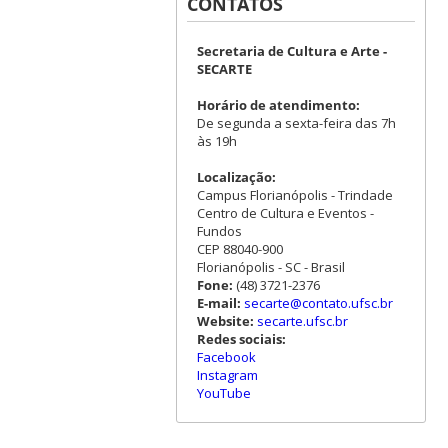
CONTATOS
Secretaria de Cultura e Arte -
SECARTE
Horário de atendimento:
De segunda a sexta-feira das 7h
às 19h
Localização:
Campus Florianópolis - Trindade
Centro de Cultura e Eventos -
Fundos
CEP 88040-900
Florianópolis - SC - Brasil
Fone:
(48) 3721-2376
E-mail:
secarte@contato.ufsc.br
Website:
secarte.ufsc.br
Redes sociais:
Facebook
Instagram
YouTube