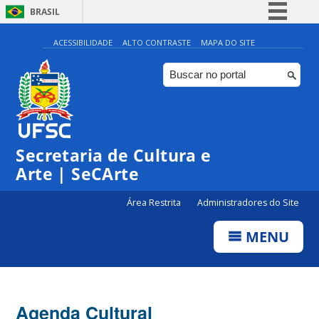
BRASIL
Simplifique!
ACESSIBILIDADE
ALTO CONTRASTE
MAPA DO SITE
Comunica BR
Participe
Acesso à informação
0:00
Legislação
Secretaria de Cultura e
1:00
Canais
Arte | SeCArte
2:00
Área Restrita
Administradores do Site
MENU
3:00
4:00
Agenda Cultural