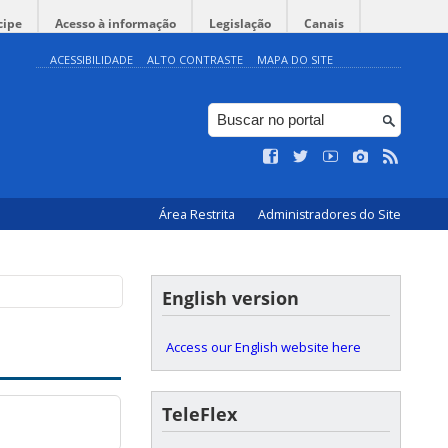
cipe
Acesso à informação
Legislação
Canais
ACESSIBILIDADE
ALTO CONTRASTE
MAPA DO SITE
Área Restrita
Administradores do Site
English version
Access our English website here
TeleFlex