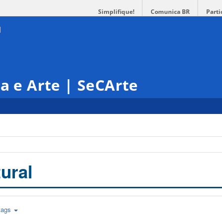
Simplifique!
Comunica BR
Parti
ra e Arte | SeCArte
ural
tags