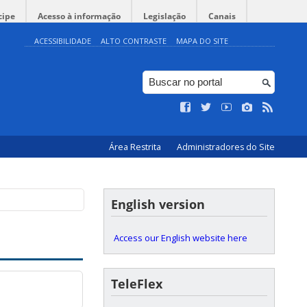
cipe
Acesso à informação
Legislação
Canais
ACESSIBILIDADE
ALTO CONTRASTE
MAPA DO SITE
Hall do Auditório |
Área Restrita
Administradores do Site
English version
Access our English website here
TeleFlex