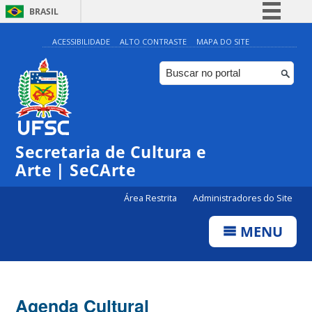
BRASIL
Simplifique!
ACESSIBILIDADE
ALTO CONTRASTE
MAPA DO SITE
Comunica BR
Participe
Acesso à informação
Legislação
Secretaria de Cultura e
Canais
Arte | SeCArte
Área Restrita
Administradores do Site
MENU
Agenda Cultural