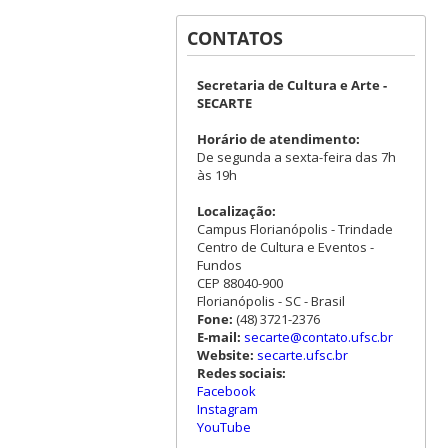
CONTATOS
Secretaria de Cultura e Arte -
SECARTE
Horário de atendimento:
De segunda a sexta-feira das 7h
às 19h
Localização:
Campus Florianópolis - Trindade
Centro de Cultura e Eventos -
Fundos
CEP 88040-900
Florianópolis - SC - Brasil
Fone:
(48) 3721-2376
E-mail:
secarte@contato.ufsc.br
Website:
secarte.ufsc.br
Redes sociais:
Facebook
Instagram
YouTube