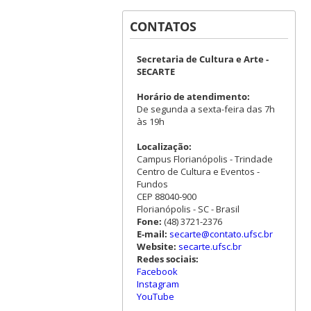
CONTATOS
Secretaria de Cultura e Arte -
SECARTE
Horário de atendimento:
De segunda a sexta-feira das 7h
às 19h
Localização:
Campus Florianópolis - Trindade
Centro de Cultura e Eventos -
Fundos
CEP 88040-900
Florianópolis - SC - Brasil
Fone:
(48) 3721-2376
E-mail:
secarte@contato.ufsc.br
Website:
secarte.ufsc.br
Redes sociais:
Facebook
Instagram
YouTube