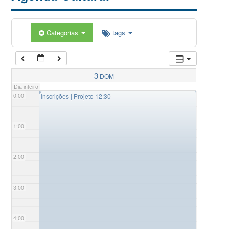
Categorias
tags
3
DOM
Dia inteiro
◤
0:00
Inscrições | Projeto 12:30
1:00
2:00
3:00
4:00