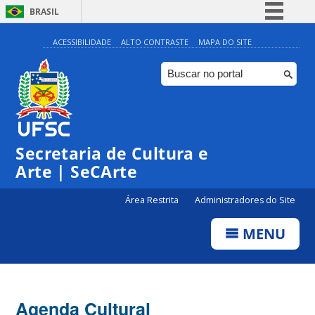
BRASIL
Simplifique!
ACESSIBILIDADE
ALTO CONTRASTE
MAPA DO SITE
Comunica BR
Participe
Acesso à informação
Legislação
Secretaria de Cultura e
Canais
Arte | SeCArte
Área Restrita
Administradores do Site
MENU
Agenda Cultural