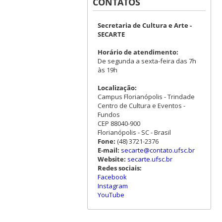
CONTATOS
Secretaria de Cultura e Arte -
SECARTE
Horário de atendimento:
De segunda a sexta-feira das 7h
às 19h
Localização:
Campus Florianópolis - Trindade
Centro de Cultura e Eventos -
Fundos
CEP 88040-900
Florianópolis - SC - Brasil
Fone:
(48) 3721-2376
E-mail:
secarte@contato.ufsc.br
Website:
secarte.ufsc.br
Redes sociais:
Facebook
Instagram
YouTube