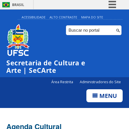
BRASIL
Simplifique!
ACESSIBILIDADE
ALTO CONTRASTE
MAPA DO SITE
Comunica BR
Participe
Acesso à informação
0:00
Legislação
Secretaria de Cultura e
1:00
Canais
Arte | SeCArte
2:00
Área Restrita
Administradores do Site
MENU
3:00
4:00
Agenda Cultural