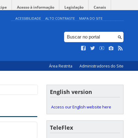
cipe
Acesso à informação
Legislação
Canais
ACESSIBILIDADE
ALTO CONTRASTE
MAPA DO SITE
Área Restrita
Administradores do Site
English version
Access our English website here
TeleFlex