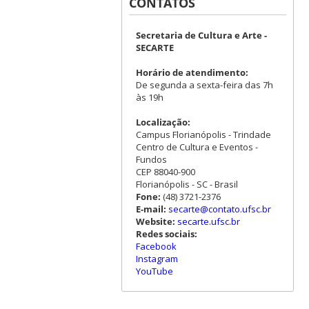
CONTATOS
Secretaria de Cultura e Arte -
SECARTE
Horário de atendimento:
De segunda a sexta-feira das 7h
às 19h
Localização:
Campus Florianópolis - Trindade
Centro de Cultura e Eventos -
Fundos
CEP 88040-900
Florianópolis - SC - Brasil
Fone:
(48) 3721-2376
E-mail:
secarte@contato.ufsc.br
Website:
secarte.ufsc.br
Redes sociais:
Facebook
Instagram
YouTube