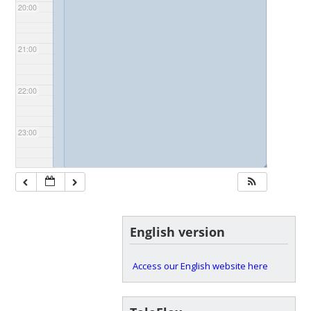
20:00
21:00
22:00
23:00
◢
◢
English version
Access our English website here