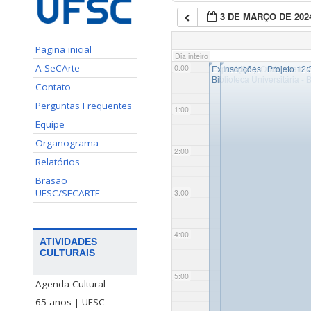
3 DE MARÇO DE 202
Pagina inicial
Dia inteiro
◤
◤
A SeCArte
0:00
Exposição | “Onde voam o
Inscrições | Projeto 12:
Biblioteca Universitária - 
Contato
Perguntas Frequentes
1:00
Equipe
Organograma
2:00
Relatórios
Brasão
UFSC/SECARTE
3:00
4:00
ATIVIDADES
CULTURAIS
5:00
Agenda Cultural
65 anos | UFSC