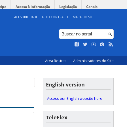
cipe
Acesso à informação
Legislação
Canais
ACESSIBILIDADE
ALTO CONTRASTE
MAPA DO SITE
Área Restrita
Administradores do Site
English version
Access our English website here
TeleFlex