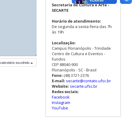
Secretaria de Cultura e Arte -
SECARTE
Horário de atendimento:
De segunda a sexta-feira das 7h
às 19h
Localização:
Campus Florianópolis - Trindade
Centro de Cultura e Eventos -
◢
◢
Fundos
calendário escolhido
CEP 88040-900
Florianópolis - SC - Brasil
Fone:
(48) 3721-2376
E-mail:
secarte@contato.ufsc.br
Website:
secarte.ufsc.br
Redes sociais:
Facebook
Instagram
YouTube