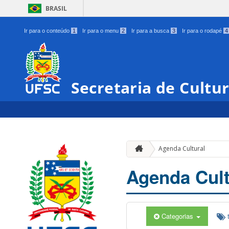
BRASIL
Ir para o conteúdo
1
Ir para o menu
2
Ir para a busca
3
Ir para o rodapé
4
Secretaria de Cultu
Agenda Cultural
Agenda Cult
Categorias