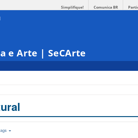
Simplifique!
Comunica BR
Parti
ra e Arte | SeCArte
ural
tags