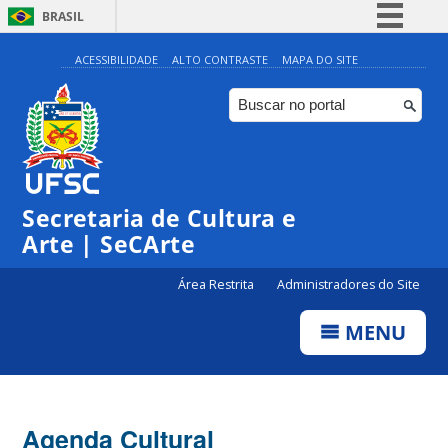
BRASIL
Simplifique!
ACESSIBILIDADE
ALTO CONTRASTE
MAPA DO SITE
Comunica BR
Participe
Acesso à informação
Legislação
Secretaria de Cultura e
Canais
Arte | SeCArte
Área Restrita
Administradores do Site
MENU
Agenda Cultural