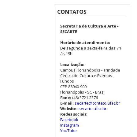
CONTATOS
Secretaria de Cultura e Arte -
SECARTE
Horário de atendimento:
De segunda a sexta-feira das 7h
às 19h
Localização:
Campus Florianópolis - Trindade
Centro de Cultura e Eventos -
Fundos
CEP 88040-900
Florianópolis - SC - Brasil
Fone:
(48) 3721-2376
E-mail:
secarte@contato.ufsc.br
Website:
secarte.ufsc.br
Redes sociais:
Facebook
Instagram
YouTube