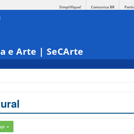
Simplifique!
Comunica BR
Parti
ra e Arte | SeCArte
ural
ags