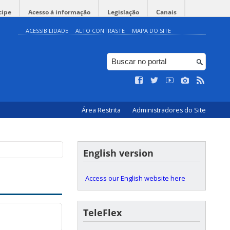
cipe
Acesso à informação
Legislação
Canais
ACESSIBILIDADE
ALTO CONTRASTE
MAPA DO SITE
Área Restrita
Administradores do Site
English version
Access our English website here
TeleFlex