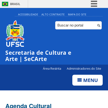
BRASIL
Simplifique!
ACESSIBILIDADE
ALTO CONTRASTE
MAPA DO SITE
Comunica BR
Participe
Acesso à informação
Legislação
Secretaria de Cultura e
Canais
Arte | SeCArte
Área Restrita
Administradores do Site
MENU
Agenda Cultural