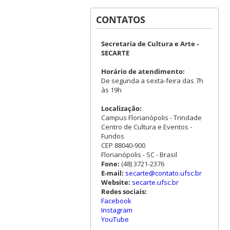
CONTATOS
Secretaria de Cultura e Arte -
SECARTE
Horário de atendimento:
De segunda a sexta-feira das 7h
às 19h
Localização:
Campus Florianópolis - Trindade
Centro de Cultura e Eventos -
Fundos
CEP 88040-900
Florianópolis - SC - Brasil
Fone:
(48) 3721-2376
E-mail:
secarte@contato.ufsc.br
Website:
secarte.ufsc.br
Redes sociais:
Facebook
Instagram
YouTube