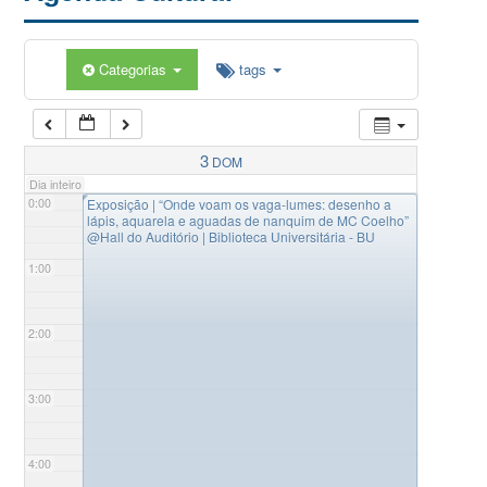
Categorias
tags
3
DOM
Dia inteiro
◤
0:00
Exposição | “Onde voam os vaga-lumes: desenho a
lápis, aquarela e aguadas de nanquim de MC Coelho”
@Hall do Auditório | Biblioteca Universitária - BU
1:00
2:00
3:00
4:00