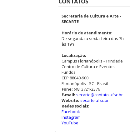
CONTATOS
Secretaria de Cultura e Arte -
SECARTE
Horário de atendimento:
De segunda a sexta-feira das 7h
às 19h
Localização:
Campus Florianópolis - Trindade
Centro de Cultura e Eventos -
Fundos
CEP 88040-900
Florianópolis - SC - Brasil
Fone:
(48) 3721-2376
E-mail:
secarte@contato.ufsc.br
Website:
secarte.ufsc.br
Redes sociais:
Facebook
Instagram
YouTube