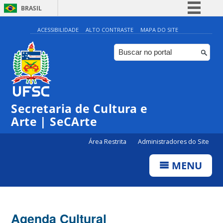
BRASIL
Simplifique!
ACESSIBILIDADE
ALTO CONTRASTE
MAPA DO SITE
Comunica BR
Participe
Acesso à informação
0:00
Legislação
Secretaria de Cultura e
1:00
Canais
Arte | SeCArte
2:00
Área Restrita
Administradores do Site
MENU
3:00
4:00
Agenda Cultural