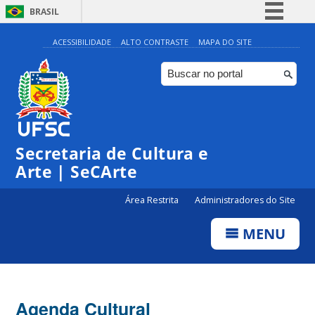
BRASIL
Simplifique!
ACESSIBILIDADE
ALTO CONTRASTE
MAPA DO SITE
Comunica BR
Participe
Acesso à informação
Legislação
Secretaria de Cultura e
Canais
Arte | SeCArte
Área Restrita
Administradores do Site
MENU
Agenda Cultural