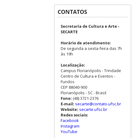
CONTATOS
Secretaria de Cultura e Arte -
SECARTE
Horário de atendimento:
De segunda a sexta-feira das 7h
às 19h
Localização:
Campus Florianópolis - Trindade
Centro de Cultura e Eventos -
Fundos
CEP 88040-900
Florianópolis - SC - Brasil
Fone:
(48) 3721-2376
E-mail:
secarte@contato.ufsc.br
Website:
secarte.ufsc.br
Redes sociais:
Facebook
Instagram
YouTube