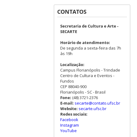
CONTATOS
Secretaria de Cultura e Arte -
SECARTE
Horário de atendimento:
De segunda a sexta-feira das 7h
às 19h
Localização:
Campus Florianópolis - Trindade
Centro de Cultura e Eventos -
Fundos
CEP 88040-900
Florianópolis - SC - Brasil
Fone:
(48) 3721-2376
E-mail:
secarte@contato.ufsc.br
Website:
secarte.ufsc.br
Redes sociais:
Facebook
Instagram
YouTube