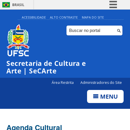
BRASIL
Simplifique!
ACESSIBILIDADE
ALTO CONTRASTE
MAPA DO SITE
Comunica BR
Participe
Acesso à informação
Legislação
Secretaria de Cultura e
Canais
Arte | SeCArte
Área Restrita
Administradores do Site
MENU
Agenda Cultural