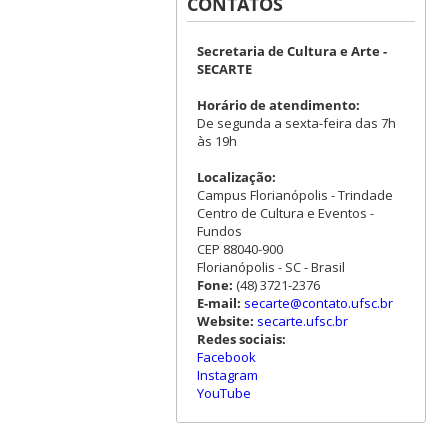
CONTATOS
Secretaria de Cultura e Arte -
SECARTE
Horário de atendimento:
De segunda a sexta-feira das 7h
às 19h
Localização:
Campus Florianópolis - Trindade
Centro de Cultura e Eventos -
Fundos
CEP 88040-900
Florianópolis - SC - Brasil
Fone:
(48) 3721-2376
E-mail:
secarte@contato.ufsc.br
Website:
secarte.ufsc.br
Redes sociais:
Facebook
Instagram
YouTube