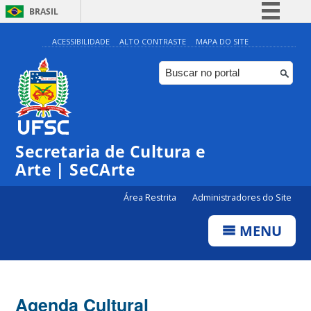
BRASIL
Simplifique!
ACESSIBILIDADE
ALTO CONTRASTE
MAPA DO SITE
Comunica BR
Participe
◤
Acesso à informação
0:00
Inscrições | Projeto 12:30
Legislação
Secretaria de Cultura e
1:00
Canais
Arte | SeCArte
2:00
Área Restrita
Administradores do Site
MENU
3:00
4:00
Agenda Cultural