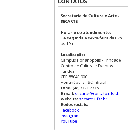
CONTATOS
Secretaria de Cultura e Arte -
SECARTE
Horário de atendimento:
De segunda a sexta-feira das 7h
às 19h
Localização:
Campus Florianópolis - Trindade
Centro de Cultura e Eventos -
Fundos
CEP 88040-900
Florianópolis - SC - Brasil
Fone:
(48) 3721-2376
E-mail:
secarte@contato.ufsc.br
Website:
secarte.ufsc.br
Redes sociais:
Facebook
Instagram
YouTube