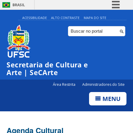
BRASIL
Simplifique!
ACESSIBILIDADE
ALTO CONTRASTE
MAPA DO SITE
Comunica BR
Participe
Acesso à informação
0:00
Legislação
Secretaria de Cultura e
1:00
Canais
Arte | SeCArte
2:00
Área Restrita
Administradores do Site
MENU
3:00
4:00
Agenda Cultural