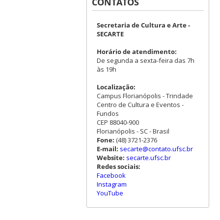
CONTATOS
Secretaria de Cultura e Arte -
SECARTE
Horário de atendimento:
De segunda a sexta-feira das 7h
às 19h
Localização:
Campus Florianópolis - Trindade
Centro de Cultura e Eventos -
Fundos
CEP 88040-900
Florianópolis - SC - Brasil
Fone:
(48) 3721-2376
E-mail:
secarte@contato.ufsc.br
Website:
secarte.ufsc.br
Redes sociais:
Facebook
Instagram
YouTube