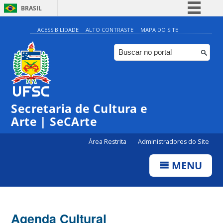
BRASIL
Simplifique!
ACESSIBILIDADE
ALTO CONTRASTE
MAPA DO SITE
Comunica BR
Participe
Acesso à informação
Legislação
Secretaria de Cultura e
Canais
Arte | SeCArte
Área Restrita
Administradores do Site
MENU
Agenda Cultural