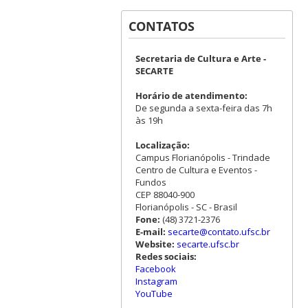
CONTATOS
Secretaria de Cultura e Arte -
SECARTE
Horário de atendimento:
De segunda a sexta-feira das 7h
às 19h
Localização:
Campus Florianópolis - Trindade
Centro de Cultura e Eventos -
Fundos
CEP 88040-900
Florianópolis - SC - Brasil
Fone:
(48) 3721-2376
E-mail:
secarte@contato.ufsc.br
Website:
secarte.ufsc.br
Redes sociais:
Facebook
Instagram
YouTube